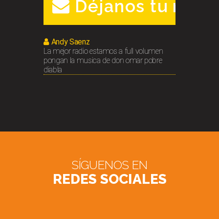
Déjanos tu mens
Andy Saenz
La mejor radio estamos a full volumen
pongan la musica de don omar pobre
diabla
SÍGUENOS EN
REDES SOCIALES